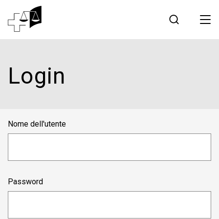
Giurisprudenza
Login
Tribunale federale
Lavorare al Tribunale federale
Nome dell'utente
Media
Contatto
Password
Comunicazione elettronica