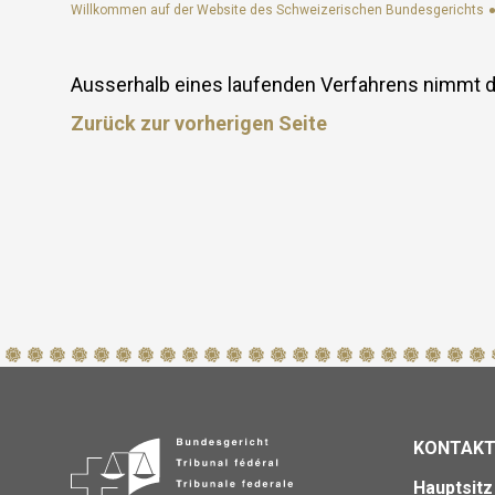
Social media
Willkommen auf der Website des Schweizerischen Bundesgerichts
Elektronischer Verkehr
Bibliotheken
Virtueller Rundgang
Ausserhalb eines laufenden Ver­fahrens nimmt d
eDossier Gerichte / Justitia 4.0
Zurück zur vorherigen Seite
Internationales Haager Richternetzwerk
Links
FAQ
Newsletter
KONTAK
Hauptsit