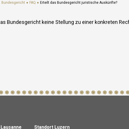
Bundesverwaltungsgericht und das Bundespatentgericht
Bundesgericht
FAQ
Erteilt das Bundesgericht juristische Auskünfte?
zum Bundesgericht?
Was hat es für Folgen, wenn der Europäische Gerichtshof für
Menschenrechte (EGMR) in Strassburg eine Beschwerde
as Bundesgericht keine Stellung zu einer konkreten Rec
gutheisst?
Kann das Bundesgericht besichtigt werden ?
Kann eine öffentliche Beratung mitverfolgt werden?
Erteilt das Bundesgericht juristische Auskünfte?
Welche Entscheide kann ich beim Bundesgericht mit
Beschwerde anfechten?
Wo finde ich Informationen über die Voraussetzungen zur
Eingabe einer Beschwerde?
Muss ich durch einen Anwalt vertreten werden?
Wie kann ich eine Beschwerde elektronisch einreichen?
Wo finde ich Informationen zu den Fristen für die Einreichung
einer Beschwerde?
Wo finde ich Informationen zu den Kosten für eine
Beschwerde?
Kann ich eine Beschwerde auch einreichen, wenn ich nicht
über die erforderlichen Mittel verfüge (unentgeltliche
T
Rechtspflege)?
z Lausanne
Welche Bedeutung haben Bundesgerichtsentscheide?
Standort Luzern