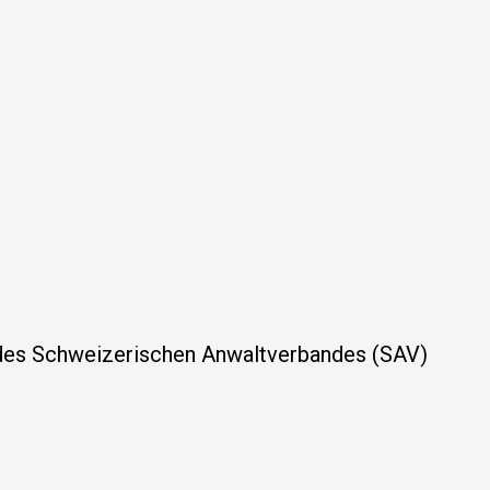
Wann tritt ein Bundesgerichtsentscheid in Kraft?
Wer kann einen Antrag stellen um Bestätigung, dass beim
Bundesgericht keine Beschwerde eingegangen ist?
Wo finde ich Bundesgerichtsentscheide, die mich
interessieren?
Ist es möglich, einen Entscheid, welcher auf Internet
publiziert ist, im PDF-Format herunterzuladen?
Kann die Rechtskraft eines Bundesgerichtsentscheides
bescheinigt werden?
Werden die Urteile des Bundesgerichts übersetzt?
des Schweizerischen Anwaltverbandes (SAV)