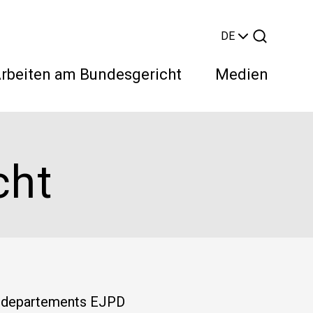
DE
rbeiten am Bundesgericht
Medien
cht
Suchen
eidepartements EJPD