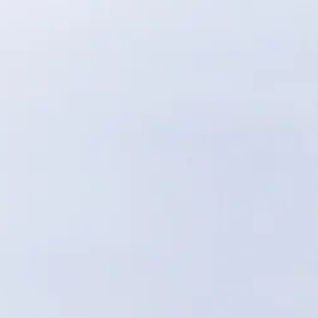
Wann tritt ein Bundesgerichtsentscheid in Kraft?
Wer kann einen Antrag stellen um Bestätigung, dass beim
Bundesgericht keine Beschwerde eingegangen ist?
Wo finde ich Bundesgerichtsentscheide, die mich
interessieren?
Ist es möglich, einen Entscheid, welcher auf Internet
publiziert ist, im PDF-Format herunterzuladen?
Kann die Rechtskraft eines Bundesgerichtsentscheides
bescheinigt werden?
Werden die Urteile des Bundesgerichts übersetzt?