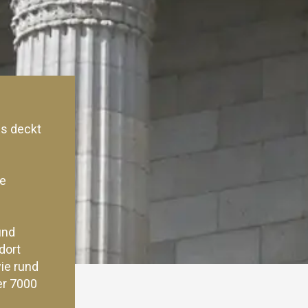
s deckt
ie
und
dort
ie rund
er 7000