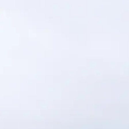
Bundesverwaltungsgericht und das Bundespatentgericht
zum Bundesgericht?
Was hat es für Folgen, wenn der Europäische Gerichtshof für
Menschenrechte (EGMR) in Strassburg eine Beschwerde
gutheisst?
Kann das Bundesgericht besichtigt werden ?
Kann eine öffentliche Beratung mitverfolgt werden?
Erteilt das Bundesgericht juristische Auskünfte?
Welche Entscheide kann ich beim Bundesgericht mit
Beschwerde anfechten?
Wo finde ich Informationen über die Voraussetzungen zur
Eingabe einer Beschwerde?
Muss ich durch einen Anwalt vertreten werden?
Wie kann ich eine Beschwerde elektronisch einreichen?
Wo finde ich Informationen zu den Fristen für die Einreichung
einer Beschwerde?
Wo finde ich Informationen zu den Kosten für eine
Beschwerde?
Kann ich eine Beschwerde auch einreichen, wenn ich nicht
über die erforderlichen Mittel verfüge (unentgeltliche
Rechtspflege)?
Welche Bedeutung haben Bundesgerichtsentscheide?