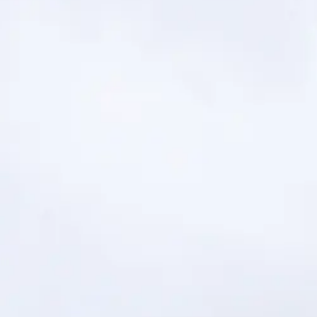
Social media
Elektronischer Verkehr
Bibliotheken
Virtueller Rundgang
eDossier Gerichte / Justitia 4.0
Internationales Haager Richternetzwerk
Links
FAQ
Newsletter