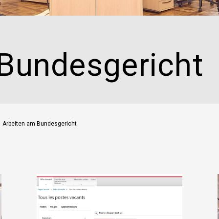
Bundesverwaltungsgericht und das Bundespatentgericht
zum Bundesgericht?
Was hat es für Folgen, wenn der Europäische Gerichtshof für
Menschenrechte (EGMR) in Strassburg eine Beschwerde
gutheisst?
Bundesgericht
Kann das Bundesgericht besichtigt werden ?
Kann eine öffentliche Beratung mitverfolgt werden?
Erteilt das Bundesgericht juristische Auskünfte?
Welche Entscheide kann ich beim Bundesgericht mit
Beschwerde anfechten?
Wo finde ich Informationen über die Voraussetzungen zur
Eingabe einer Beschwerde?
Arbeiten am Bundesgericht
Muss ich durch einen Anwalt vertreten werden?
Wie kann ich eine Beschwerde elektronisch einreichen?
Wo finde ich Informationen zu den Fristen für die Einreichung
einer Beschwerde?
Wo finde ich Informationen zu den Kosten für eine
Beschwerde?
Kann ich eine Beschwerde auch einreichen, wenn ich nicht
über die erforderlichen Mittel verfüge (unentgeltliche
Rechtspflege)?
Welche Bedeutung haben Bundesgerichtsentscheide?