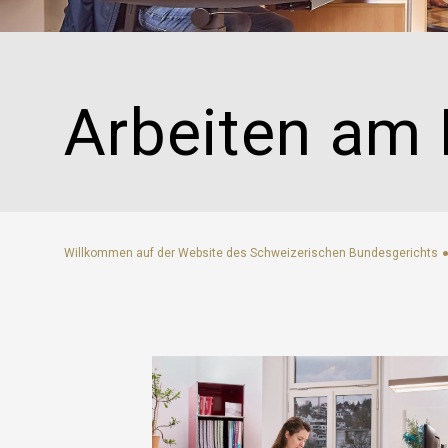
Social media
Elektronischer Verkehr
Bibliotheken
Virtueller Rundgang
eDossier Gerichte / Justitia 4.0
Arbeiten am 
Internationales Haager Richternetzwerk
Links
FAQ
Newsletter
Willkommen auf der Website des Schweizerischen Bundesgerichts