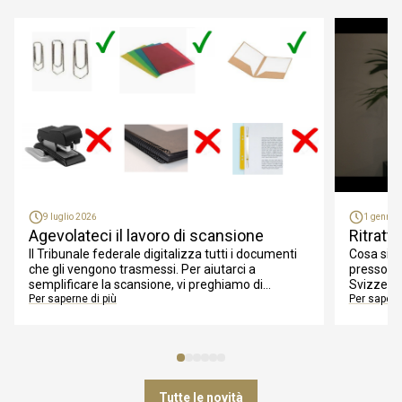
9 luglio 2026
1 gennai
Agevolateci il lavoro di scansione
Ritratti
Il Tribunale federale digitalizza tutti i documenti
Cosa sign
che gli vengono trasmessi. Per aiutarci a
presso la 
semplificare la scansione, vi preghiamo di
Svizzera.
osservare alcuni punti.
Per saperne di più
Canceller
Per sapern
lavorativa
Tutte le novità