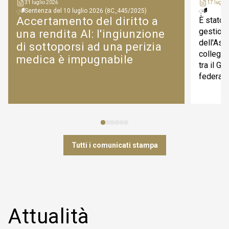
31 luglio 2026
17 luglio
Sentenza del 10 luglio 2026 (8C_445/2025)
Accertamento del diritto a
È stato 
gestione
una rendita AI: l'ingiunzione
dell'Ass
di sottoporsi ad una perizia
collegio
medica è impugnabile
tra il G
federale
Tutti i comunicati stampa
Attualità