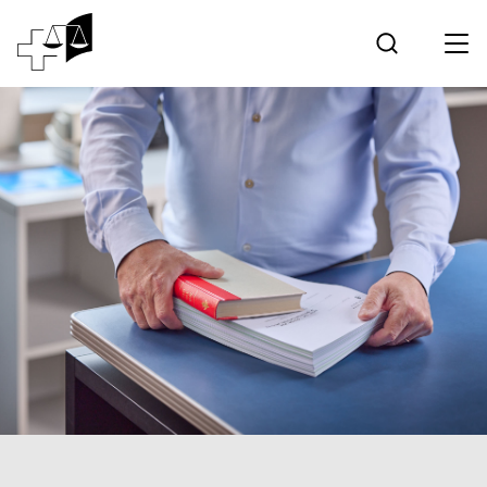
Jurisprudence
Tribunal fédéral
Travailler au Tribunal fédéral
Médias
Contact
Communication électronique