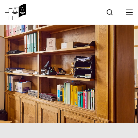
Jurisprudence
Tribunal fédéral
Travailler au Tribunal fédéral
Médias
Contact
Communication électronique