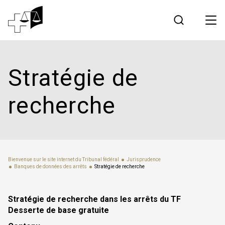
Jurisprudence
Stratégie de
Tribunal fédéral
recherche
Travailler au Tribunal fédéral
Médias
Bienvenue sur le site internet du Tribunal fédéral
Jurisprudence
Banques de données des arrêts
Stratégie de recherche
Contact
Stratégie de recherche dans les arrêts du TF
Communication électronique
Desserte de base gratuite