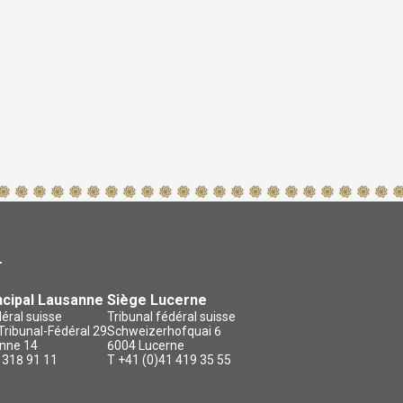
Quelle portée ont les décisions du Tribunal fédéral ?
Quand entre en force une décision du Tribunal fédéral ?
Qui est habilité à demander un document attestant qu'aucun
recours n'a été déposé devant le Tribunal fédéral ?
Où puis-je trouver les décisions du Tribunal fédéral qui
m'intéressent ?
Est-il possible de télécharger en format PDF un arrêt qui est
publié sur internet ?
Est-il possible de faire attester la force jugée d'une décision
du Tribunal fédéral ?
Les arrêts du Tribunal fédéral sont-ils traduits ?
T
ncipal Lausanne
Siège Lucerne
déral suisse
Tribunal fédéral suisse
ribunal-Fédéral 29
Schweizerhofquai 6
nne 14
6004 Lucerne
 318 91 11
T +41 (0)41 419 35 55