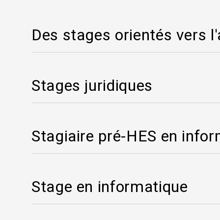
Social media
Bibliothèques
Visite virtuelle
Des stages orientés vers l
eDossier tribunaux / Justitia 4.0
Réseau international de juges de La Haye
Liens
Stages juridiques
FAQ
Newsletter
Stagiaire pré-HES en info
Stage en informatique