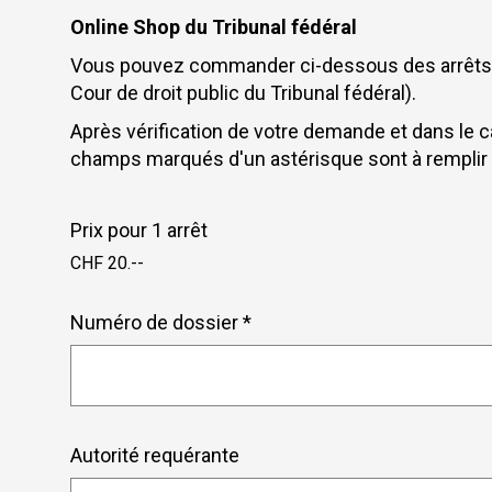
Social media
Online Shop du Tribunal fédéral
Bibliothèques
Vous pouvez commander ci-dessous des arrêts du 
Visite virtuelle
Cour de droit public du Tribunal fédéral).
eDossier tribunaux / Justitia 4.0
Réseau international de juges de La Haye
Après vérification de votre demande et dans le c
champs marqués d'un astérisque sont à remplir
Liens
FAQ
Prix pour 1 arrêt
Newsletter
CHF 20.--
Numéro de dossier *
Autorité requérante