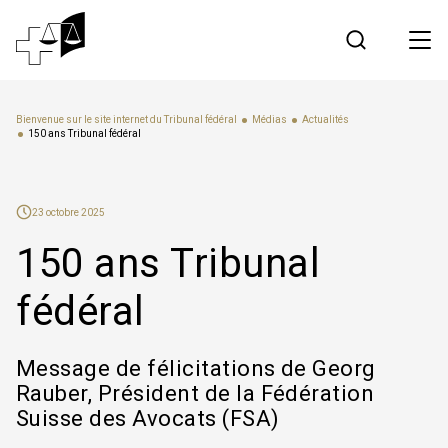
Jurisprudence
Bienvenue sur le site internet du Tribunal fédéral
Médias
Actualités
150 ans Tribunal fédéral
Tribunal fédéral
23 octobre 2025
Travailler au Tribunal fédéral
150 ans Tribunal
Médias
fédéral
Contact
Message de félicitations de Georg
Rauber, Président de la Fédération
Communication électronique
Suisse des Avocats (FSA)