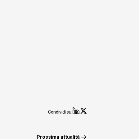
Condividi su: Linkedin
Condividi su: X
Condividi su:
Prossima attualità