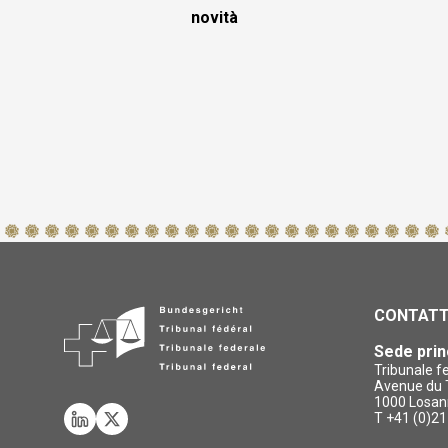
novità
CONTAT
Sede prin
Tribunale f
Avenue du T
1000 Losan
T +41 (0)21