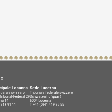
TO
cipale Losanna
Sede Lucerna
ederale svizzero
Tribunale federale svizzero
ribunal-Fédéral 29
Schweizerhofquai 6
na 14
6004 Lucerna
 318 91 11
T +41 (0)41 419 35 55