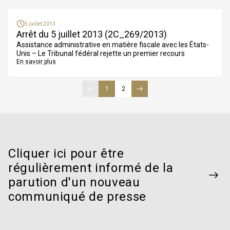
5 juillet 2013
Arrêt du 5 juillet 2013 (2C_269/2013)
Assistance administrative en matière fiscale avec les États-
Unis – Le Tribunal fédéral rejette un premier recours
En savoir plus
Page précédente
1
page
première page
2
page
Dernière page
Page suivante
Cliquer ici pour être
régulièrement informé de la
parution d'un nouveau
communiqué de presse