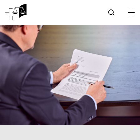
Jurisprudence
Tribunal fédéral
Travailler au Tribunal fédéral
Médias
Contact
Communication électronique