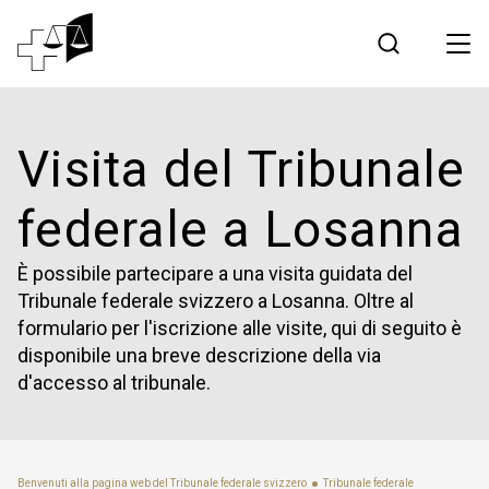
Giurisprudenza
Visita del Tribunale
Tribunale federale
federale a Losanna
Lavorare al Tribunale federale
È possibile partecipare a una visita guidata del
Tribunale federale svizzero a Losanna. Oltre al
Media
formulario per l'iscrizione alle visite, qui di seguito è
disponibile una breve descrizione della via
Contatto
d'accesso al tribunale.
Comunicazione elettronica
Benvenuti alla pagina web del Tribunale federale svizzero
Tribunale federale