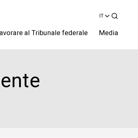
IT
avorare al Tribunale federale
Media
dente
Cerca