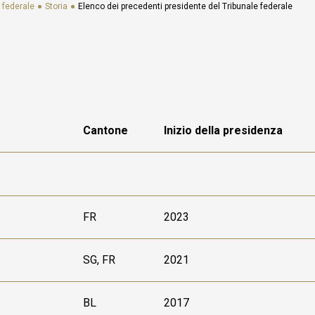
 federale
Storia
Elenco dei precedenti presidente del Tribunale federale
Quali sono le consequenze in caso di accoglimento del
ricorso da parte della Corte Europea dei Diritti dell'Uomo
(CEDU)?
Si può visitare il Tribunale federale?
Si può assistere ad una seduta pubblica?
Il Tribunale federale fornisce informazioni giuridiche?
Quali decisioni possono essere impugnate tramite ricorso
dinanzi al Tribunale federale?
Dove posso trovare le informazioni riguardanti le condizioni
Cantone
Inizio della presidenza
per inoltrare un ricorso?
Sono tenuto ad essere rappresentato da un avvocato?
Come inoltrare un ricorso per via elettronica?
Dove posso trovare informazioni riguardanti i termini per
inoltrare ricorso?
FR
2023
Dove posso trovare informazioni riguardanti i costi di un
ricorso?
Posso inoltrare un ricorso anche se non dispongo dei mezzi
necessari (assistenza giudiziaria)?
SG, FR
2021
Quale significato hanno le decisioni del Tribunale federale?
Quando passano in giudicato le decisioni del Tribunale
BL
2017
federale?