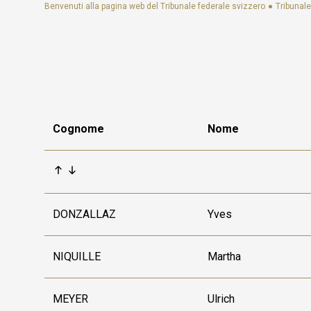
Social media
Benvenuti alla pagina web del Tribunale federale svizzero
Tribunale
Biblioteche
Visita virtuale
eDossier tribunali / Justitia 4.0
Rete internazionale dei giudici dell'Aia
Links
FAQ
Cognome
Nome
Newsletter
DONZALLAZ
Yves
NIQUILLE
Martha
MEYER
Ulrich