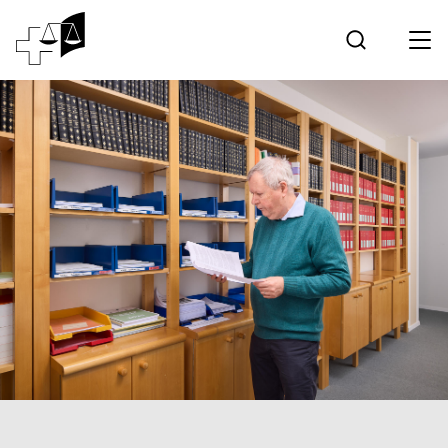
Giurisprudenza
Tribunale federale
Lavorare al Tribunale federale
Media
Contatto
Comunicazione elettronica