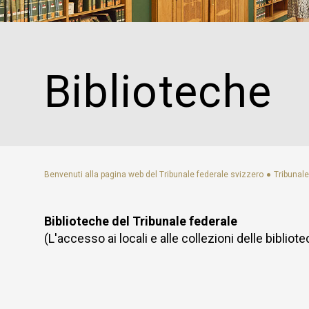
Social media
Biblioteche
Visita virtuale
eDossier tribunali / Justitia 4.0
Biblioteche
Rete internazionale dei giudici dell'Aia
Links
FAQ
Newsletter
Benvenuti alla pagina web del Tribunale federale svizzero
Tribunale
Biblioteche del Tribunale federale
(L'accesso ai locali e alle collezioni delle biblio