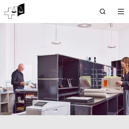
Giurisprudenza
Tribunale federale
Lavorare al Tribunale federale
Media
Contatto
Comunicazione elettronica