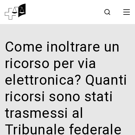
Giurisprudenza
Come inoltrare un
Tribunale federale
ricorso per via
Lavorare al Tribunale federale
elettronica? Quanti
Media
ricorsi sono stati
Contatto
trasmessi al
Comunicazione elettronica
Tribunale federale