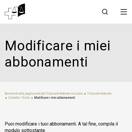
Giurisprudenza
Modificare i miei
Tribunale federale
abbonamenti
Lavorare al Tribunale federale
Media
Benvenuti alla pagina web del Tribunale federale svizzero
Tribunale federale
Contatto / Visita
Modificare i miei abbonamenti
Contatto
Comunicazione elettronica
Puoi modificare i tuoi abbonamenti. A tal fine, compila il
modulo sottostante.