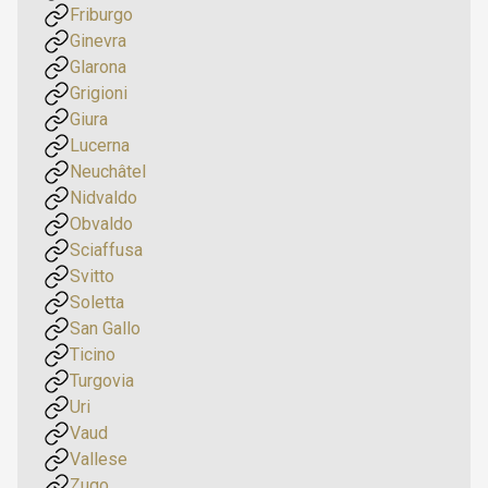
Friburgo
Ginevra
Glarona
Grigioni
Giura
Lucerna
Neuchâtel
Nidvaldo
Obvaldo
Sciaffusa
Svitto
Soletta
San Gallo
Ticino
Turgovia
Uri
Vaud
Vallese
Zugo