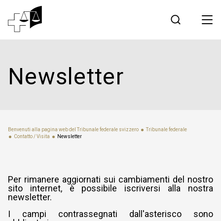
Giurisprudenza
Newsletter
Tribunale federale
Lavorare al Tribunale federale
Benvenuti alla pagina web del Tribunale federale svizzero
Tribunale federale
Contatto / Visita
Newsletter
Media
Contatto
Per rimanere aggiornati sui cambiamenti del nostro
sito internet, è possibile iscriversi alla nostra
newsletter.
Comunicazione elettronica
I campi contrassegnati dall'asterisco sono