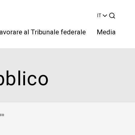
IT
avorare al Tribunale federale
Media
bblico
Cerca
ico