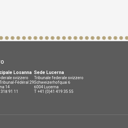
TO
cipale Losanna
Sede Lucerna
ederale svizzero
Tribunale federale svizzero
ribunal-Fédéral 29
Schweizerhofquai 6
na 14
6004 Lucerna
 318 91 11
T +41 (0)41 419 35 55