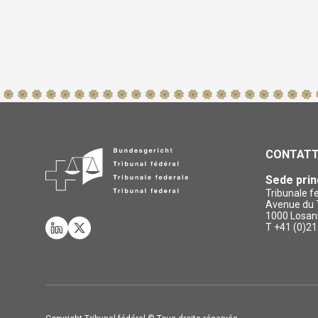
CONTAT
Sede prin
Tribunale f
Avenue du T
1000 Losan
T +41 (0)21