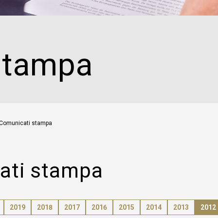
Quali sono le consequenze in caso di accoglimento del
ricorso da parte della Corte Europea dei Diritti dell'Uomo
(CEDU)?
Si può visitare il Tribunale federale?
Si può assistere ad una seduta pubblica?
stampa
Il Tribunale federale fornisce informazioni giuridiche?
Quali decisioni possono essere impugnate tramite ricorso
dinanzi al Tribunale federale?
Dove posso trovare le informazioni riguardanti le condizioni
per inoltrare un ricorso?
Sono tenuto ad essere rappresentato da un avvocato?
Come inoltrare un ricorso per via elettronica?
Comunicati stampa
Dove posso trovare informazioni riguardanti i termini per
inoltrare ricorso?
Dove posso trovare informazioni riguardanti i costi di un
ricorso?
cati stampa
Posso inoltrare un ricorso anche se non dispongo dei mezzi
necessari (assistenza giudiziaria)?
Quale significato hanno le decisioni del Tribunale federale?
Quando passano in giudicato le decisioni del Tribunale
2019
2018
2017
2016
2015
2014
2013
2012
federale?