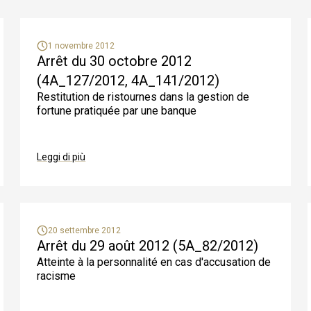
Chi può ottenere un'attestazione che certifica che non è
stato depositato nessun ricorso presso il Tribunale federale?
Dove posso trovare le decisioni del Tribunale federale che mi
interessano?
1 novembre 2012
Arrêt du 30 octobre 2012
Si può scaricare in formato PDF una decisione pubblicata su
internet?
(4A_127/2012, 4A_141/2012)
Può essere attestata la crescita in giudicato delle decisioni
Restitution de ristournes dans la gestion de
del Tribunale federale ?
fortune pratiquée par une banque
Esistono traduzioni delle decisioni del Tribunale federale?
Leggi di più
20 settembre 2012
Arrêt du 29 août 2012 (5A_82/2012)
Atteinte à la personnalité en cas d'accusation de
racisme