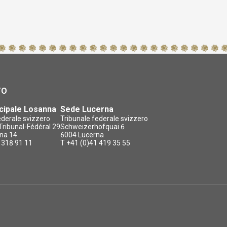
TO
cipale Losanna
Sede Lucerna
ederale svizzero
Tribunale federale svizzero
ribunal-Fédéral 29
Schweizerhofquai 6
na 14
6004 Lucerna
 318 91 11
T +41 (0)41 419 35 55