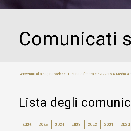
Social media
Biblioteche
Visita virtuale
eDossier tribunali / Justitia 4.0
Comunicati 
Rete internazionale dei giudici dell'Aia
Links
FAQ
Newsletter
Benvenuti alla pagina web del Tribunale federale svizzero
Media
Lista degli comuni
2026
2025
2024
2023
2022
2021
2020