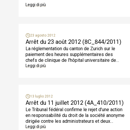
Leggi di più
23 agosto 2012
Arrêt du 23 août 2012 (8C_844/2011)
La réglementation du canton de Zurich sur le
paiement des heures supplémentaires des
chefs de clinique de l'hôpital universitaire de
Zurich viole le droit fédéral
Leggi di più
13 luglio 2012
Arrêt du 11 juillet 2012 (4A_410/2011)
Le Tribunal fédéral confirme le rejet d'une action
en responsabilité du droit de la société anonyme
dirigée contre les administrateurs et deux
membres de la direction de SAirGroup
Leggi di più