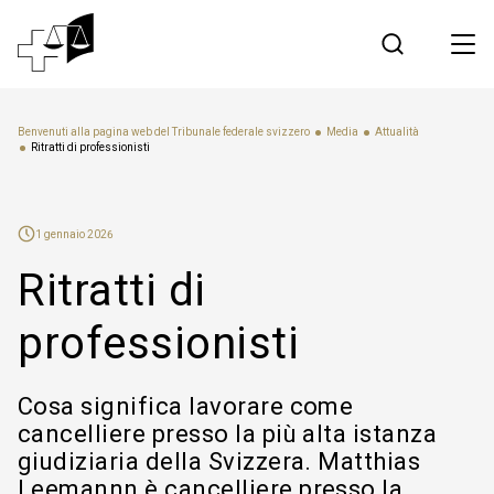
Giurisprudenza
Benvenuti alla pagina web del Tribunale federale svizzero
Media
Attualità
Ritratti di professionisti
Tribunale federale
1 gennaio 2026
Lavorare al Tribunale federale
Ritratti di
Media
professionisti
Contatto
Cosa significa lavorare come
cancelliere presso la più alta istanza
Comunicazione elettronica
giudiziaria della Svizzera. Matthias
Leemannn è cancelliere presso la