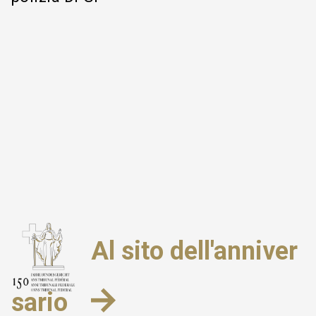
Al sito dell'anniver
→
sario