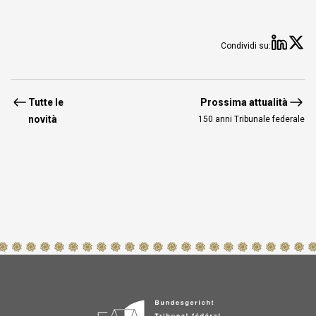
Condivi
Co
Condividi su:
Tutte le
Prossima attualità
novità
150 anni Tribunale federale