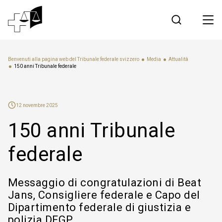
Giurisprudenza
Benvenuti alla pagina web del Tribunale federale svizzero
Media
Attualità
150 anni Tribunale federale
Tribunale federale
12 novembre 2025
Lavorare al Tribunale federale
150 anni Tribunale
Media
federale
Contatto
Messaggio di congratulazioni di Beat
Jans, Consigliere federale e Capo del
Comunicazione elettronica
Dipartimento federale di giustizia e
polizia DFGP